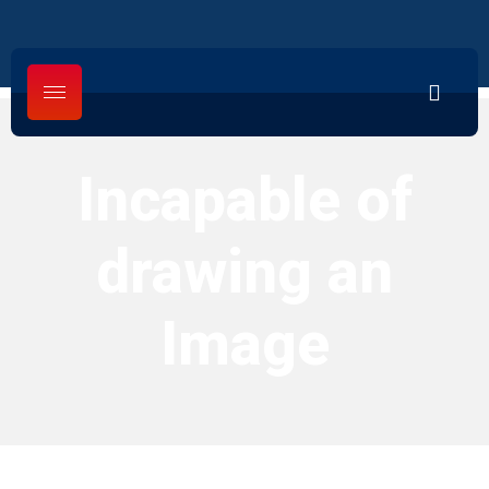
Incapable of
drawing an
Image